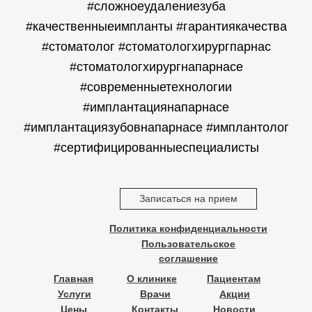
#сложноеудалениезуба
#качественныеимпланты #гарантиякачества
#стоматолог #стоматологхирургпарнас
#стоматологхирургнапарнасе
#современныетехнологии
#имплантациянапарнасе
#имплантациязубовнапарнасе #имплантолог
#сертифицированныеспециалисты
Записаться на прием
Политика конфиденциальности
Пользовательское
соглашение
Главная
О клинике
Пациентам
Акции
Услуги
Врачи
Цены
Контакты
Новости